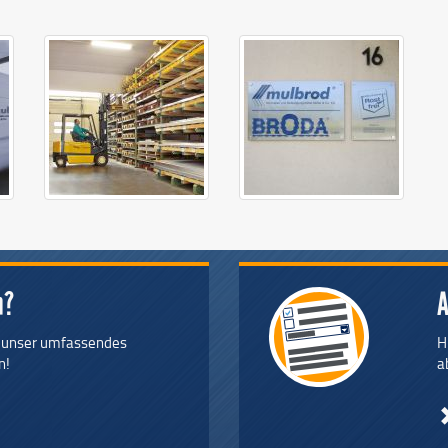
n?
A
e unser umfassendes
H
n!
a