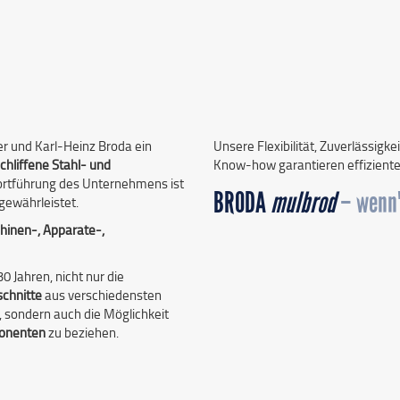
r und Karl-Heinz Broda ein
Unsere Flexibilität, Zuverlässig
chliffene Stahl- und
Know-how garantieren effizient
 Fortführung des Unternehmens ist
BRODA
mulbrod
– wenn'
gewährleistet.
inen-, Apparate-,
Jahren, nicht nur die
schnitte
aus verschiedensten
, sondern auch die Möglichkeit
ponenten
zu beziehen.